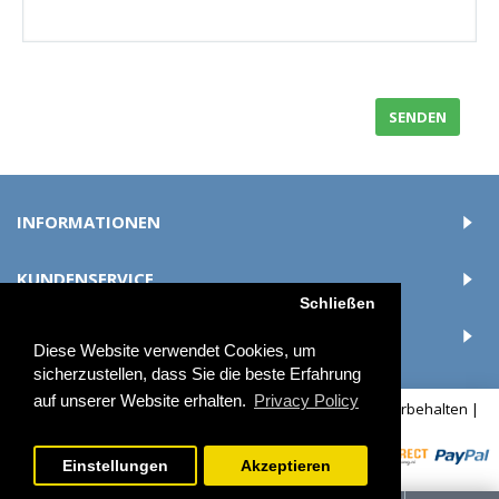
INFORMATIONEN
KUNDENSERVICE
Schließen
LOGIN
Diese Website verwendet Cookies, um
sicherzustellen, dass Sie die beste Erfahrung
auf unserer Website erhalten.
Privacy Policy
© 2018 buttonmaschine-und-rohlinge.de - Alle Rechte vorbehalten |
Development by
OCS
Einstellungen
Akzeptieren