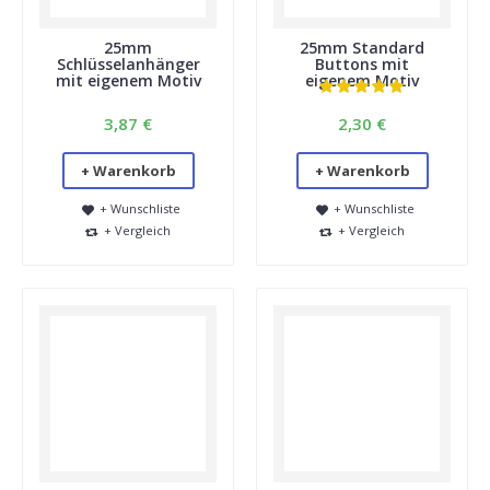
haben, welche Stoffe die besten Ergebnisse liefern.
Versuchen Sie, die Dicke von Papier und Mylar nachzuahmen.
25mm
25mm Standard
Wir wissen, dass Leinen, hochwertige Baumwolle und andere
Schlüsselanhänger
Buttons mit
dünne, weiche Stoffe gut geeignet sind.
mit eigenem Motiv
eigenem Motiv
7. Ich habe Teile von einem anderen Lieferanten. Passen
diese in Ihre Buttonmaschine?
3,87 €
2,30 €
Nein, Teile von anderen Lieferanten passen nicht in unsere
Buttonmaschinen. Umgekehrt gilt das Gleiche. Jeder
+ Warenkorb
+ Warenkorb
Buttonmaschinenlieferant hat seine eigenen Komponenten.
+ Wunschliste
+ Wunschliste
8. Ich möchte Schlüsselanhänger herstellen, aber meine
+ Vergleich
+ Vergleich
25-mm-Buttonmaschine hat keine Aussparung dafür.
Das stimmt; die Aussparung befindet
sich in den 45- und 56-mm-Buttonmaschinen. Bei der 25-mm-
Maschine fertigt man zunächst einen normalen Button mit Ring
und klickt dann die Rückseite in den Ring ein.​
Fragen zu individuell gestalteten Buttons?
1. Nach dem Hochladen des Bildes sehe ich nur einen Teil
davon.