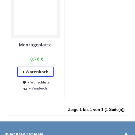
wir Sie um Folgendes:
Lesen Sie die Gebrauchsanweisung Ihrer Buttonmaschine
sorgfältig durch. Beachten Sie alle Sicherheitshinweise und
Warnhinweise [Kinder unter Aufsicht].
Verwenden Sie dieses Produkt nur für den vorgesehenen
Zweck.
Kinder könnten Pins und Magnete verschlucken. Diese Artikel
Montageplatte
sind kein Spielzeug; verwenden Sie sie bei kleinen Kindern nur
unter Aufsicht.
Bei Fragen oder Bedenken zu einem Produkt wenden Sie sich
18,76 €
bitte direkt an unseren Kundenservice unter
info@emporeuma.nl / info@buttonsmaken.nl oder +31 36 5252
+ Warenkorb
794.
+ Wunschliste
Was tun bei Problemen?
+ Vergleich
Sollte es unerwartet zu einem Problem mit der
Produktsicherheit kommen, sorgen wir für eine schnelle
Lösung. Dies kann eine Reparatur, einen Ersatz oder eine
Rückerstattung umfassen. Bitte kontaktieren Sie unseren
Zeige 1 bis 1 von 1 (1 Seite(n))
Kundenservice und fügen Sie folgende Informationen bei:
Produkt und Kaufdatum
Eine Beschreibung des Problems
Fotos oder andere relevante Informationen, falls verfügbar.
INFORMATIONEN