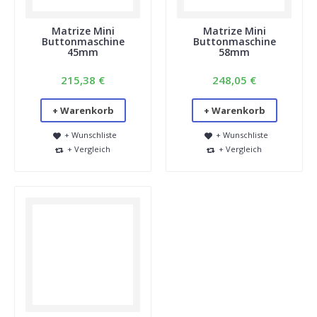
haben, welche Stoffe die besten Ergebnisse liefern.
Versuchen Sie, die Dicke von Papier und Mylar nachzuahmen.
Matrize Mini
Matrize Mini
Wir wissen, dass Leinen, hochwertige Baumwolle und andere
Buttonmaschine
Buttonmaschine
dünne, weiche Stoffe gut geeignet sind.
45mm
58mm
7. Ich habe Teile von einem anderen Lieferanten. Passen
diese in Ihre Buttonmaschine?
215,38 €
248,05 €
Nein, Teile von anderen Lieferanten passen nicht in unsere
Buttonmaschinen. Umgekehrt gilt das Gleiche. Jeder
+ Warenkorb
+ Warenkorb
Buttonmaschinenlieferant hat seine eigenen Komponenten.
+ Wunschliste
+ Wunschliste
8. Ich möchte Schlüsselanhänger herstellen, aber meine
+ Vergleich
+ Vergleich
25-mm-Buttonmaschine hat keine Aussparung dafür.
Das stimmt; die Aussparung befindet
sich in den 45- und 56-mm-Buttonmaschinen. Bei der 25-mm-
Maschine fertigt man zunächst einen normalen Button mit Ring
und klickt dann die Rückseite in den Ring ein.​
Fragen zu individuell gestalteten Buttons?
1. Nach dem Hochladen des Bildes sehe ich nur einen Teil
davon.