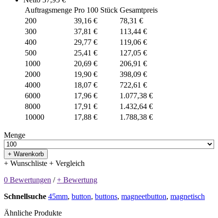
Auftragsmenge
Pro 100 Stück
Gesamtpreis
200
39,16 €
78,31 €
300
37,81 €
113,44 €
400
29,77 €
119,06 €
500
25,41 €
127,05 €
1000
20,69 €
206,91 €
2000
19,90 €
398,09 €
4000
18,07 €
722,61 €
6000
17,96 €
1.077,38 €
8000
17,91 €
1.432,64 €
10000
17,88 €
1.788,38 €
Menge
+ Warenkorb
+ Wunschliste
+ Vergleich
0 Bewertungen
/
+ Bewertung
Schnellsuche
45mm
,
button
,
buttons
,
magneetbutton
,
magnetisch
Ähnliche Produkte