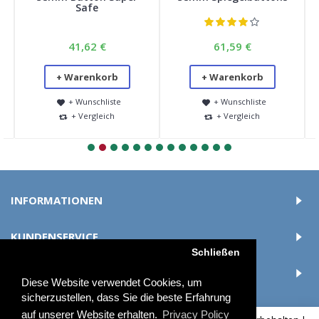
Safe
41,62 €
61,59 €
+ Warenkorb
+ Warenkorb
+ Wunschliste
+ Wunschliste
+ Vergleich
+ Vergleich
INFORMATIONEN
KUNDENSERVICE
Schließen
LOGIN
Diese Website verwendet Cookies, um
sicherzustellen, dass Sie die beste Erfahrung
auf unserer Website erhalten.
Privacy Policy