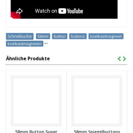
Schnellsuche
56mm
,
button
,
buttons
,
koelkastmagneet
,
koelkastmagneten
Ähnliche Produkte
58mm Button Super
58mm Spiegelbuttons