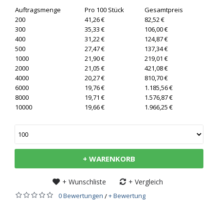
Auftragsmenge
Pro 100 Stück
Gesamtpreis
200
41,26 €
82,52 €
300
35,33 €
106,00 €
400
31,22 €
124,87 €
500
27,47 €
137,34 €
1000
21,90 €
219,01 €
2000
21,05 €
421,08 €
4000
20,27 €
810,70 €
6000
19,76 €
1.185,56 €
8000
19,71 €
1.576,87 €
10000
19,66 €
1.966,25 €
+ WARENKORB
+ Wunschliste
+ Vergleich
0 Bewertungen
+ Bewertung
/