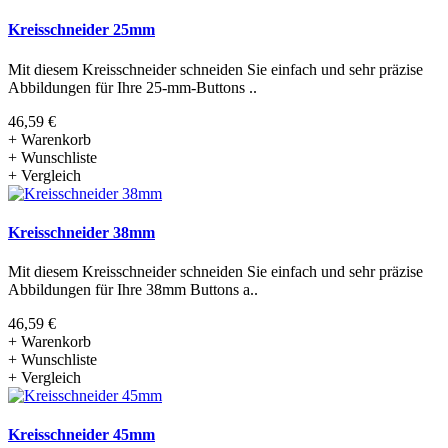
direkt an unseren Kundenservice unter info@emporeuma.nl /
info@buttonsmaken.nl oder +31 36 5252 794.
Kreisschneider 25mm
Mit diesem Kreisschneider schneiden Sie einfach und sehr präzise
Was tun bei Problemen?
Abbildungen für Ihre 25-mm-Buttons ..
46,59 €
+ Warenkorb
Sollte es unerwartet zu einem Problem mit der Produktsicherheit
+ Wunschliste
kommen, sorgen wir für eine schnelle Lösung. Dies kann eine
+ Vergleich
Reparatur, einen Ersatz oder eine Rückerstattung umfassen. Bitte
kontaktieren Sie unseren Kundenservice und fügen Sie folgende
Informationen bei:
Kreisschneider 38mm
Produkt und Kaufdatum
Eine Beschreibung des Problems
Mit diesem Kreisschneider schneiden Sie einfach und sehr präzise
Fotos oder andere relevante Informationen, falls verfügbar.
Abbildungen für Ihre 38mm Buttons a..
Möchten Sie mehr erfahren?
Kontaktieren Sie unseren
Kundenservice für weitere Informationen zur
46,59 €
Produktsicherheitsverordnung (GPSR) und unserem Engagement
+ Warenkorb
für Produktsicherheit.
+ Wunschliste
+ Vergleich
Fragen zu Button-Maschinen
Kreisschneider 45mm
1. Ich kann die Vorder- und Rückseite der Button nicht