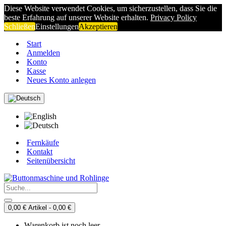
Diese Website verwendet Cookies, um sicherzustellen, dass Sie die
beste Erfahrung auf unserer Website erhalten.
Privacy Policy
Schließen
Einstellungen
Akzeptieren
Start
Anmelden
Konto
Kasse
Neues Konto anlegen
Fernkäufe
Kontakt
Seitenübersicht
0,00 € Artikel - 0,00 €
Warenkorb ist noch leer