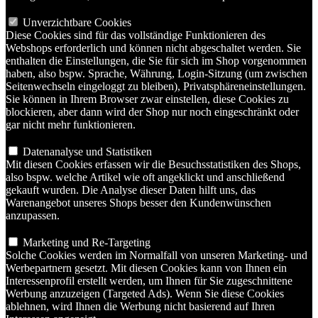
Obwohl die Buttonmaschine für die Verwendung von Papier und
Unverzichtbare Cookies
Mylar ausgelegt ist, lassen sich mit Stoff gute Ergebnisse erzielen.
Diese Cookies sind für das vollständige Funktionieren des
Es kann einige Zeit dauern, bis Sie herausgefunden haben, welche
Webshops erforderlich und können nicht abgeschaltet werden. Sie
Stoffe die besten Ergebnisse liefern. Versuchen Sie, die Dicke von
enthalten die Einstellungen, die Sie für sich im Shop vorgenommen
Papier und Mylar nachzuahmen. Wir wissen, dass Leinen,
haben, also bspw. Sprache, Währung, Login-Sitzung (um zwischen
hochwertige Baumwolle und andere dünne, weiche Stoffe gut
Seitenwechseln eingeloggt zu bleiben), Privatsphäreneinstellungen.
geeignet sind.
Sie können in Ihrem Browser zwar einstellen, diese Cookies zu
blockieren, aber dann wird der Shop nur noch eingeschränkt oder
7. Ich habe Teile von einem anderen Lieferanten. Passen diese
gar nicht mehr funktionieren.
in Ihre Buttonmaschine?
Datenanalyse und Statistiken
Mit diesen Cookies erfassen wir die Besuchsstatistiken des Shops,
Nein, Teile von anderen Lieferanten passen nicht in unsere
also bspw. welche Artikel wie oft angeklickt und anschließend
Buttonmaschinen. Umgekehrt gilt das Gleiche. Jeder
gekauft wurden. Die Analyse dieser Daten hilft uns, das
Buttonmaschinenlieferant hat seine eigenen Komponenten.
Warenangebot unseres Shops besser den Kundenwünschen
anzupassen.
8. Ich möchte Schlüsselanhänger herstellen, aber meine 25-mm-
Marketing und Re-Targeting
Buttonmaschine hat keine Aussparung dafür.
Solche Cookies werden im Normalfall von unseren Marketing- und
Werbepartnern gesetzt. Mit diesen Cookies kann von Ihnen ein
Interessenprofil erstellt werden, um Ihnen für Sie zugeschnittene
Das stimmt; die
Werbung anzuzeigen (Targeted Ads). Wenn Sie diese Cookies
Aussparung befindet sich in den 45- und 56-mm-Buttonmaschinen.
ablehnen, wird Ihnen die Werbung nicht basierend auf Ihren
Bei der 25-mm-Maschine fertigt man zunächst einen normalen